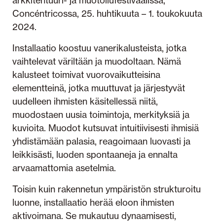
arkkitehtuuri- ja muotoilufestivaalissa,
Concéntricossa, 25. huhtikuuta – 1. toukokuuta
2024.
Installaatio koostuu vanerikalusteista, jotka
vaihtelevat väriltään ja muodoltaan. Nämä
kalusteet toimivat vuorovaikutteisina
elementteinä, jotka muuttuvat ja järjestyvät
uudelleen ihmisten käsitellessä niitä,
muodostaen uusia toimintoja, merkityksiä ja
kuvioita. Muodot kutsuvat intuitiivisesti ihmisiä
yhdistämään palasia, reagoimaan luovasti ja
leikkisästi, luoden spontaaneja ja ennalta
arvaamattomia asetelmia.
Toisin kuin rakennetun ympäristön strukturoitu
luonne, installaatio herää eloon ihmisten
aktivoimana. Se mukautuu dynaamisesti,