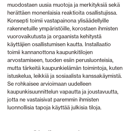
muodostaen uusia muotoja ja merkityksiä sekä
herättäen monenlaisia reaktioita osallistujissa.
Konsepti toimii vastapainona ylisäädellyille
rakennetuille ympäristöille, korostaen ihmisten
vuorovaikutusta ja orgaanista kehitystä
käyttäjien osallistumisen kautta. Installaatio
toimii kannanottona kaupunkitilojen
arvostamiseen, tuoden esiin perusluonteisia,
mutta tärkeitä kaupunkielämän toimintoja, kuten
istuskelua, leikkiä ja sosiaalista kanssakäymistä.
Se rohkaisee arvioimaan uudelleen
kaupunkisuunnittelun vapautta ja joustavuutta,
jotta ne vastaisivat paremmin ihmisten
luonnollisia tapoja käyttää julkisia tiloja.